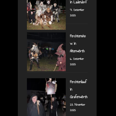
in Ladendorf
7. Dezember
2025
Perchtensho
w in
Altenwörth
6. Dezember
2025
Perchtenlauf
in
Grafenwörth
23. November
2025