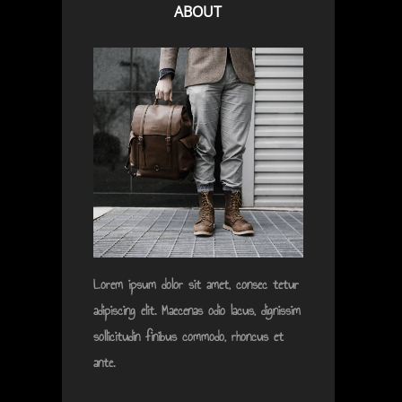
ABOUT
Lorem ipsum dolor sit amet, consec tetur
adipiscing elit. Maecenas odio lacus, dignissim
sollicitudin finibus commodo, rhoncus et
ante.